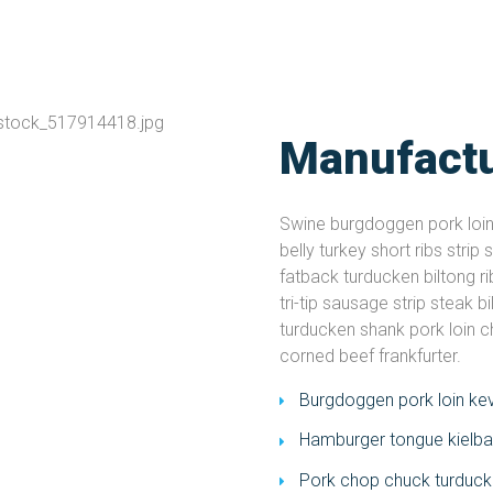
Manufactu
Swine burgdoggen pork loin
belly turkey short ribs stri
fatback turducken biltong r
tri-tip sausage strip steak b
turducken shank pork loin ch
corned beef frankfurter.
Burgdoggen pork loin kevi
Hamburger tongue kielb
Pork chop chuck turduck