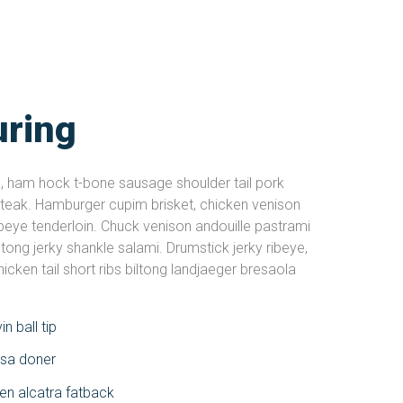
ring
, ham hock t-bone sausage shoulder tail pork
p steak. Hamburger cupim brisket, chicken venison
ibeye tenderloin. Chuck venison andouille pastrami
iltong jerky shankle salami. Drumstick jerky ribeye,
icken tail short ribs biltong landjaeger bresaola
n ball tip
asa doner
en alcatra fatback